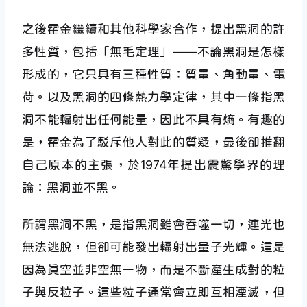
之後霍金繼續和其他科學家合作，提出黑洞的許
多性質，包括「無毛定理」——不論黑洞是怎樣
形成的，它只具有三種性質：質量、角動量、電
荷。以及黑洞的四條熱力學定律，其中一條指黑
洞不能輻射出任何能量，因此不具有熵。有趣的
是，霍金為了駁斥他人對此的質疑，最後卻推翻
自己原本的主張，於1974年提出震驚學界的理
論：黑洞並不黑。
所謂黑洞不黑，是指黑洞雖會吞噬一切，連光也
無法逃脫，但卻可能發出輻射出量子光輝。這是
因為真空並非空無一物，而是不斷產生成對的粒
子與反粒子。這些粒子通常會立即互相湮滅，但