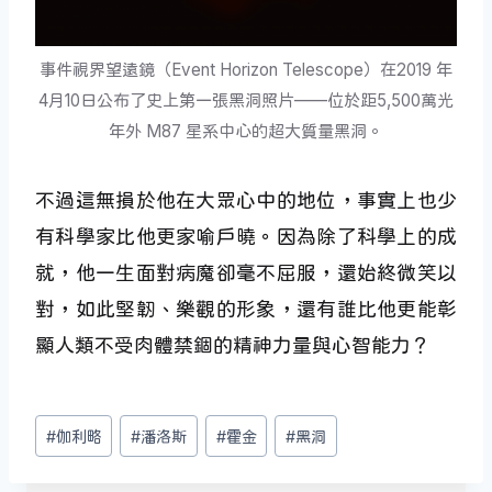
事件視界望遠鏡（Event Horizon Telescope）在2019 年
4月10日公布了史上第一張黑洞照片——位於距5,500萬光
年外 M87 星系中心的超大質量黑洞。
不過這無損於他在大眾心中的地位，事實上也少
有科學家比他更家喻戶曉。因為除了科學上的成
就，他一生面對病魔卻毫不屈服，還始終微笑以
對，如此堅韌、樂觀的形象，還有誰比他更能彰
顯人類不受肉體禁錮的精神力量與心智能力？
Post
#
伽利略
#
潘洛斯
#
霍金
#
黑洞
Tags: