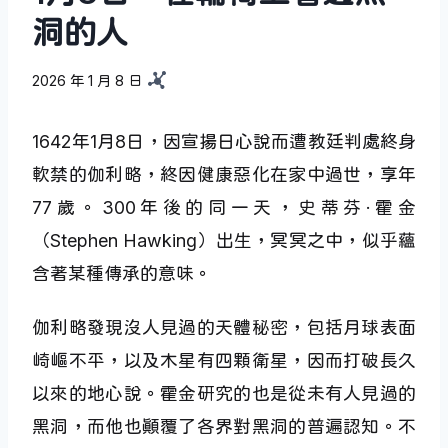
洞的人
2026 年 1 月 8 日
1642年1月8日，因宣揚日心說而遭教廷判處終身
軟禁的伽利略，終因健康惡化在家中過世，享年
77歲。300年後的同一天，史蒂芬·霍金
（Stephen Hawking）出生，冥冥之中，似乎蘊
含著某種傳承的意味。
伽利略發現沒人見過的天體秘密，包括月球表面
崎嶇不平，以及木星有四顆衛星，因而打破長久
以來的地心說。霍金研究的也是從未有人見過的
黑洞，而他也顛覆了各界對黑洞的普遍認知。不