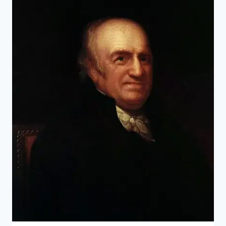
現
黑
猩
猩
洞
察
力
的
心
理
學
家