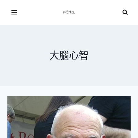
Skip
to
Menu
content
大腦心智