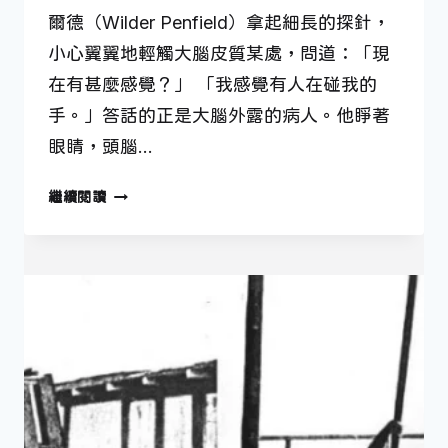
爾德（Wilder Penfield）拿起細長的探針，
小心翼翼地輕觸大腦皮質某處，問道：「現
在有甚麼感覺？」 「我感覺有人在碰我的
手。」答話的正是大腦外露的病人。他睜著
眼睛，頭腦…
1
繼續閱讀
月
26
日
—
繪
製
大
腦
地
圖