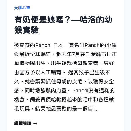
大腦心智
有奶便是娘嗎？—哈洛的幼
猴實驗
被棄養的Panchi 日本一隻名叫Panchi的小獼
猴最近全球爆紅。牠去年7月在千葉縣市川市
動植物園出生，出生後就遭母親棄養，只好
由園方予以人工哺育。 通常猴子出生後不
久，就會緊緊抓住母親的皮毛，以獲得安全
感，同時增強肌肉力量。Panchi沒有這樣的
機會，飼養員便給牠捲起來的毛巾和各種絨
毛玩具，結果牠最喜歡的是一個自I…
有
繼續閱讀
奶