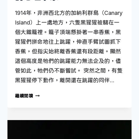
1914年，非洲西北方的加納利群島（Canary
Island）上一處地方，六隻黑猩猩被關在一
個大鐵籠裡。籠子頂端懸掛著一串香蕉，黑
猩猩們拼命地往上跳躍，伸直手臂試圖抓下
香蕉，但指尖始終離香蕉還有段距離。顯然
這個高度是牠們的跳躍能力無法企及的，儘
管如此，牠們仍不斷嘗試。 突然之間，有隻
黑猩猩停下動作，離開還在跳躍的同伴…
1
繼續閱讀
月
21
日
—
發