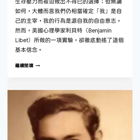
生存壓力而被迫做出不得已的選擇；但無論
如何，大體而言我們仍相當確定「我」是自
己的主宰，我的行為是源自我的自由意志。
然而，美國心理學家利貝特（Benjamin
Libet）所做的一項實驗，卻徹底動搖了這個
基本信念。
4
繼續閱讀
月
12
日
—
我
們
真
的
有