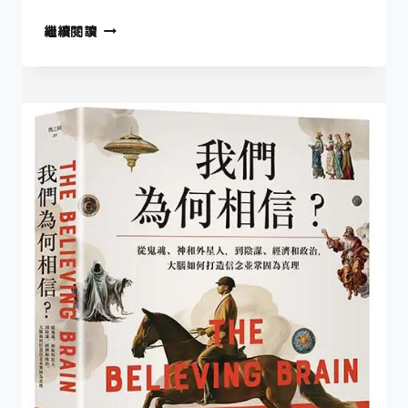
4
繼續閱讀
月
20
日
—
開
啟
現
代
精
神
醫
學
的
人