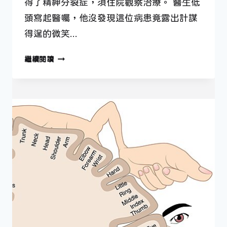
得了精神分裂症，須住院觀察治療。 醫生低
頭寫起醫囑，他沒發現這位病患竟露出計謀
得逞的微笑…
2
繼續閱讀
月
6
日
—
揭
發
精
神
疾
病
診
療
謬