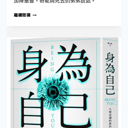
加降靈會，盼能與死去的弟弟說話。
【好
繼續閱讀
書
推
薦】
《我
們
為
何
相
信》