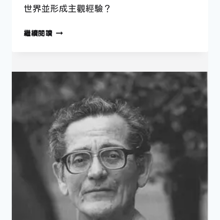
世界並形成主觀經驗？
【好
繼續閱讀
書
推
薦】
《身
為
自
己》