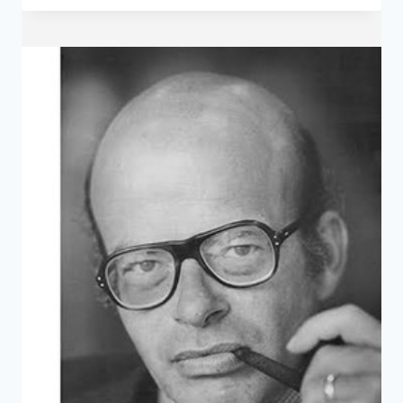
便
是
娘
嗎？
—
哈
洛
的
幼
猴
實
驗