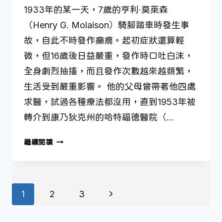
1933年的某一天，7歲的亨利·莫萊森
（Henry G. Molaison）騎腳踏車時發生事
故，自此不時發作癲癇。起初症狀還算輕
微，但16歲後日益嚴重，發作時口吐白沫，
全身劇烈抽搐，而且發作次數越來越頻繁，
生活受到嚴重影響。 他的父母曾帶著他四處
求醫，試過各種療法都沒用，直到1953年被
轉介到康乃狄克州的哈特福德醫院（…
失
繼續閱讀
去
記
憶
Page
的
Next
1
2
3
人
navigation
Page