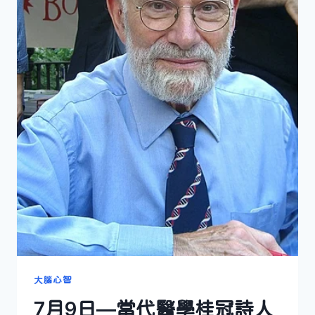
大腦心智
7月9日—當代醫學桂冠詩人