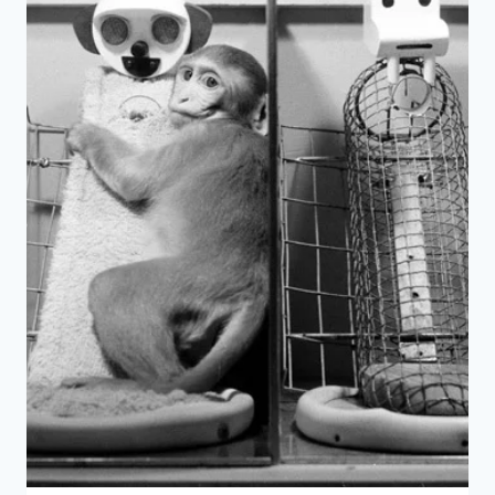
代
醫
學
桂
冠
詩
人