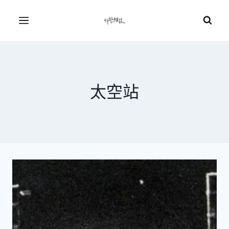
Skip
to
Menu
content
太空站