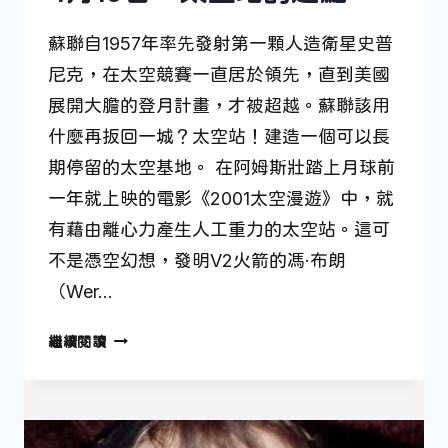
蘇聯自1957年率先發射第一顆人造衛星史普
尼克，在太空競賽一直居於領先，直到美國
展開大膽的登月計畫，才被超越。蘇聯該用
什麼再扳回一城？太空站！建造一個可以長
期停留的太空基地。 在阿姆斯壯踏上月球前
一年就上映的電影《2001太空漫遊》中，就
有藉由離心力產生人工重力的太空站。這可
不是憑空幻想，發明V2火箭的馮·布朗
（Wer…
4
繼續閱讀
月
19
日
—