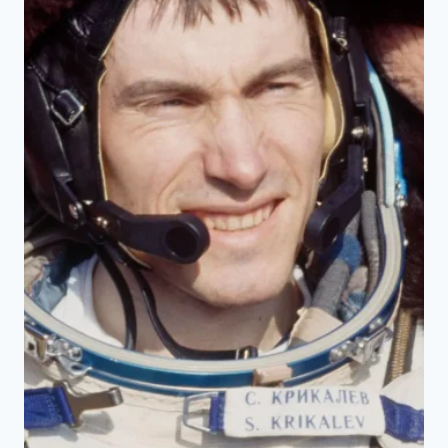
太
空
站
的
起
點