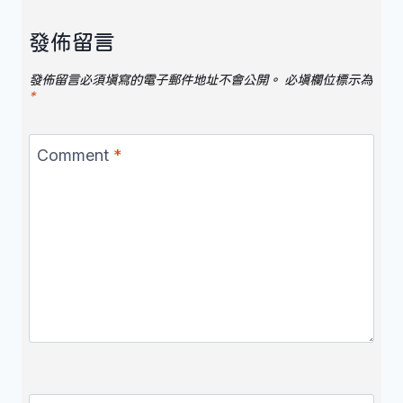
發佈留言
發佈留言必須填寫的電子郵件地址不會公開。
必填欄位標示為
*
Comment
*