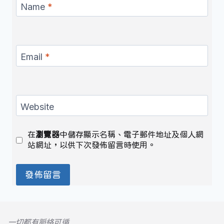
Name
*
Email
*
Website
在
瀏覽器
中儲存顯示名稱、電子郵件地址及個人網
站網址，以供下次發佈留言時使用。
一切都有脈絡可循