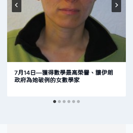
7月14日—獲得數學最高榮譽、讓伊朗
政府為她破例的女數學家