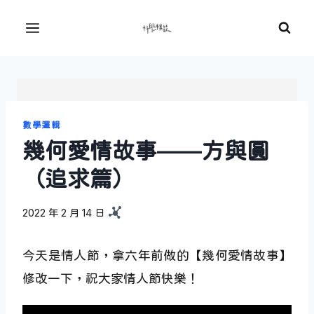
Skip
to
Menu
content
數學邏輯
幾何愛情故事——方與圓
（追求篇）
2022 年 2 月 14 日
今天是情人節，拿六年前做的【幾何愛情故事】
修改一下，祝大家情人節快樂！