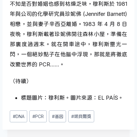
不知是否對婚姻也感到枯燥乏味，穆利斯於 1981
年與公司的化學研究員珍妮佛 (Jennifer Barnett)
相戀，並與妻子辛西亞離婚。1983 年 4 月 8 日
夜晚，穆利斯載著珍妮佛開往森林小屋，準備在
那裏度過週末。就在開車途中，穆利斯靈光一
閃，一個絕妙點子在他腦中浮現，那就是將徹底
改變世界的 PCR……。
（待續）
標題圖片：穆利斯。圖片來源：EL PAÍS。
Post
#
DNA
#
PCR
#
基因
#
諾貝爾獎
Tags: