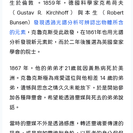
生於倫敦 。1859年，德國科學家克希荷夫
（Gustav R. Kirchhoff）與本生（Robert
Bunsen）
發現透過光譜分析可辨認出物體所含
的元素
，克魯克斯受此啟發，在1861年也用光譜
分析發現新元素鉈，而於二年後獲選為英國皇家
學會的院士。
1867 年，他的弟弟才21歲就因黃熱病死於美
洲。克魯克斯極為疼愛這位與他相差 14 歲的弟
弟，遺憾與思念之情久久未能放下，於是開始參
加各種降靈會，希望能透過靈媒與死去的弟弟說
話。
當時的靈媒不外是透過感應，轉述靈魂要傳達的