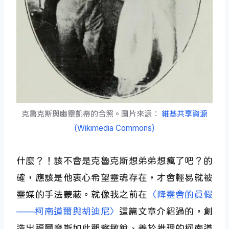
克魯克斯與幽靈凱蒂的合照。圖片來源：
維基共享資源
(Wikimedia Commons)
什麼？！該不會是克魯克斯想弟弟想瘋了吧？的
確，應該是他衷心希望靈魂存在，才會輕易就被
靈媒的手法蒙蔽。就像我之前在
〈降靈會的真假
——柯南道爾與胡迪尼〉
這篇文章介紹過的，創
造出福爾摩斯如此觀察敏銳、善於推理的柯南道