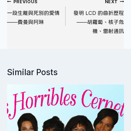
文
PREVIOUS
NEXT
章
一段生離與死別的愛情
發明 LCD 的曲折歷程
導
——費曼與阿琳
——胡蘿蔔、核子危
覽
機、雷射通訊
Similar Posts