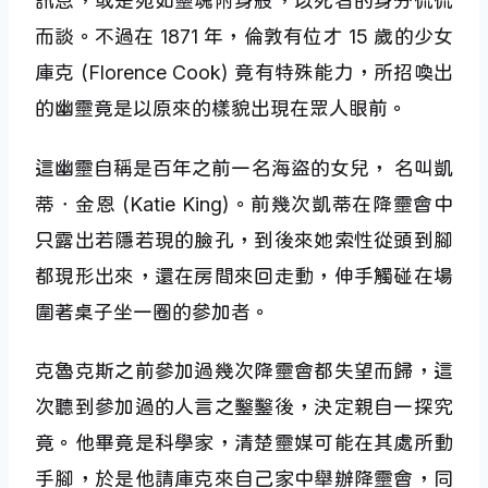
訊息，或是宛如靈魂附身般，以死者的身分侃侃
而談。不過在 1871 年，倫敦有位才 15 歲的少女
庫克 (Florence Cook) 竟有特殊能力，所招喚出
的幽靈竟是以原來的樣貌出現在眾人眼前。
這幽靈自稱是百年之前一名海盜的女兒， 名叫凱
蒂．金恩 (Katie King)。前幾次凱蒂在降靈會中
只露出若隱若現的臉孔，到後來她索性從頭到腳
都現形出來，還在房間來回走動，伸手觸碰在場
圍著桌子坐一圈的參加者。
克魯克斯之前參加過幾次降靈會都失望而歸，這
次聽到參加過的人言之鑿鑿後，決定親自一探究
竟。他畢竟是科學家，清楚靈媒可能在其處所動
手腳，於是他請庫克來自己家中舉辦降靈會，同