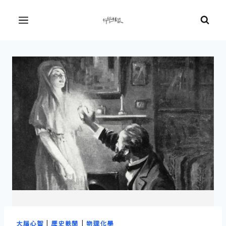
Skip
to
Menu
content
大腦心智
|
歷史軼聞
|
物理化學