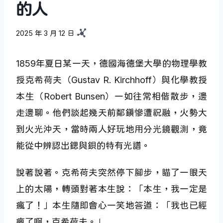
的人
2025 年 3 月 12 日
1859年夏日某一天，德國海德堡大學的物理學教
授克希荷夫（Gustav R. Kirchhoff）與化學教授
本生（Robert Bunsen）一如往常相偕散步，邊
走邊聊。他們談起幾天前鄰鎮慘遭祝融，火勢大
到火光沖天，當時兩人好玩地用分光鏡觀測，竟
能從中辨認出鍶與鋇的特有光譜。
說著說著。克希荷夫突然停下腳步，瞄了一眼天
上的太陽，轉頭對著本生說：「本生，我一定是
瘋了！」本生隨即會心一笑地答道：「我也已經
瘋了啊，克希荷夫。」