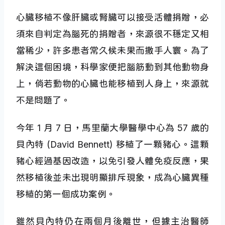
心臟移植不像肝臟或腎臟可以接受活體捐贈，必
須來自判定為腦死的捐贈者，來源很不穩定又相
當稀少，許多患者常久候未果而撒手人寰。為了
解決這個困境，科學家便把腦筋動到其他動物身
上，倘若動物的心臟也能移植到人身上，來源就
不是問題了。
今年 1 月 7 日，馬里蘭大學醫學中心為 57 歲的
貝內特 (David Bennett) 移植了一顆豬心。這顆
豬心經過基因改造，以免引發人體免疫反應，果
然移植後並未出現明顯排斥現象，成為心臟異種
移植的第一個成功案例。
雖然貝內特仍在兩個月後離世，但據主治醫師