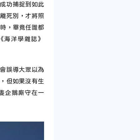
成功捕捉到如此
生離死別，才將照
動一時，畢竟任誰都
《海洋學雜誌》
會誤導大眾以為
，但如果沒有生
兩隻企鵝廝守在一