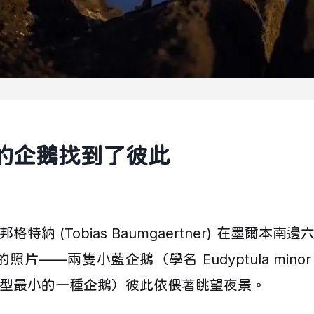
的企鵝找到了彼此
特納 (Tobias Baumgaertner) 在墨爾本
) 拍到的照片——兩隻小藍企鵝（學名 Eudyptula mi
型最小的一種企鵝）彼此依偎著眺望夜景。