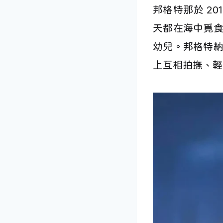
邦格特那於 2
天都在海中覓
幼兒。邦格特
上互相拍撫、輕