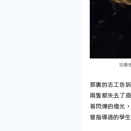
拍攝者：
那裏的志工告
兩隻都失去了
著閃爍的燈光
曾指導過的學生