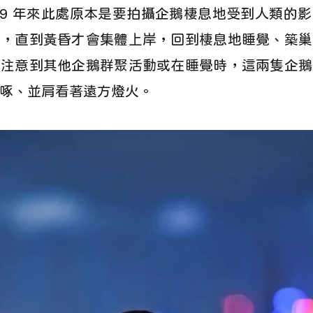
019 年來此處原本是要拍攝企鵝棲息地受到人類的
食，直到黃昏才會集體上岸，回到棲息地睡覺、築巢
納注意到其他企鵝群聚活動或在睡覺時，這兩隻企鵝
啄、並肩看著遠方燈火。