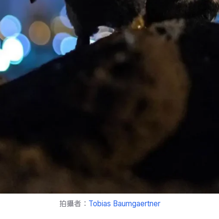
拍攝者：
Tobias Baumgaertner