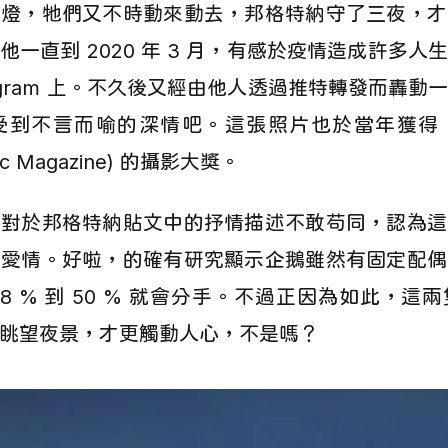
光燈，牠們又不時動來動去，邦格特納守了三夜，才
他一直到 2020 年 3 月，有感於疫情造成許多人
tagram 上。不久後又經由他人透過推特轉發而轟
受到不言而喻的深情吧。這張照片也於當年獲得
hic Magazine) 的攝影大獎。
家對於邦格特納貼文中的抒情描述不敢苟同，認為這
的愛情。好啦，的確有研究顯示企鵝雖然有固定配偶
18 % 到 50 % 就會分手。不過正因為如此，這
眺望夜景，才更觸動人心，不是嗎？