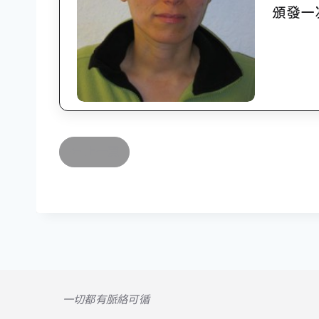
頒發一
上一頁
一切都有脈絡可循