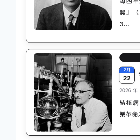
每四年
獎」（
3…
7月
科學史
NASA創立
29
7月
22
2026 年 
結核病（
業革命