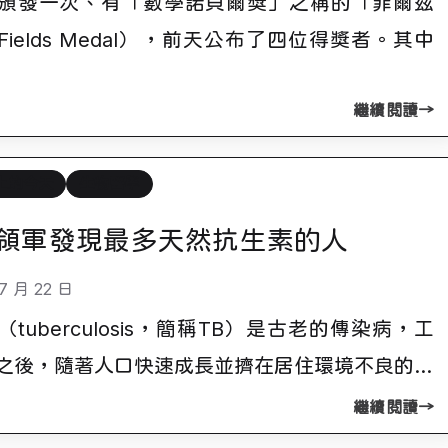
頒發一次、有「數學諾貝爾獎」之稱的「菲爾茲
Fields Medal），前天公布了四位得獎者。其中
繼續閱讀
上的今天
生物醫學
領軍發現最多天然抗生素的人
改變社會結構的汽
7月
7 月 22 日
30
車大亨
tuberculosis，簡稱TB）是古老的傳染病，工
之後，隨著人口快速成長並擠在居住環境不良的…
繼續閱讀